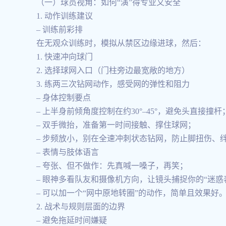
（一）球员视角：如何“演”得专业又安全
1. 动作训练建议
– 训练前彩排
在无观众训练时，模拟从禁区边缘进球，然后：
1. 快速冲向球门
2. 选择球网入口（门柱旁边最宽敞的地方）
3. 练两三次钻网动作，感受网的弹性和阻力
– 身体控制要点
– 上半身前倾角度控制在约30°–45°，避免头直接撞杆
– 双手微抬，准备第一时间接触、撑住球网；
– 步频放小，别在全速冲刺状态钻网，防止脚扭伤、
– 表情与肢体语言
– 夸张、但不做作：先真喊一嗓子，再笑；
– 眼神多看队友和摄像机方向，让镜头捕捉你的“迷惑
– 可以加一个“网中原地转圈”的动作，简单且效果好
2. 战术与规则层面的边界
– 避免拖延时间嫌疑