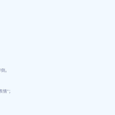
；
绊倒。
表情”；
。