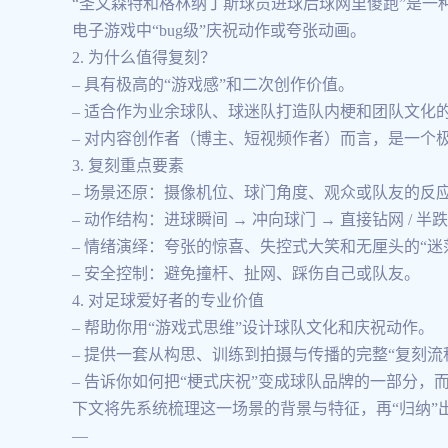
“圣文森特和格林纳丁斯球员进球后球网里傻跑”是
电子游戏中“bug级”庆祝动作或夸张动画。
2. 为什么值得复刻？
– 具有极高的“游戏感”和二次创作价值。
– 适合作为业余球队、球迷队打造队内梗和团队文化的
– 对内容创作者（博主、短视频作者）而言，是一个
3. 复刻重点要素
– 场景还原：摄像机位、球门角度、观众或队友的反
– 动作结构：进球瞬间 → 冲向球门 → 直接钻网 / 半
– 情绪演绎：夸张的惊喜、失控式大笑和无厘头的“迷
– 安全控制：避免撞杆、扯网、踩伤自己或队友。
4. 对足球爱好者的专业价值
– 帮助你用“游戏式思维”设计球队文化和庆祝动作。
– 提供一套从构思、训练到拍摄与传播的完整“复刻流
– 告诉你如何把“梗式庆祝”变成球队品牌的一部分，
下文将先系统梳理这一场景的背景与特征，再“归纳”
—