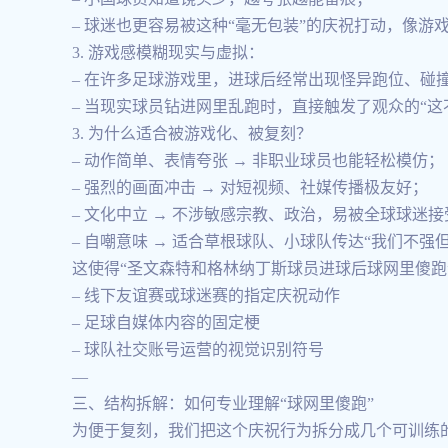
– 球迷也更容易被这种“毫无包装”的庆祝打动，像游
3. 游戏感模糊现实与虚拟：
– 在许多足球游戏里，进球后经常出现怪异跑位、碰
– 当现实球员钻进网里乱跑时，直接触发了观众的“这
3. 为什么适合被游戏化、被复刻？
– 动作简单、表情夸张 → 非职业球员也能轻松模仿；
– 强烈的画面冲击 → 对短视频、社媒传播极友好；
– 文化中立 → 不涉敏感宗教、政治，易被全球球迷接
– 自嘲意味 → 适合草根球队、小球队传达“我们不强
这使得“圣文森特和格林纳丁斯球员进球后球网里傻跑
– 线下友谊赛或球迷赛的指定庆祝动作
– 足球自媒体内容的固定梗
– 球队社交账号运营的视觉识别符号
—
三、结构拆解：如何专业理解“球网里傻跑”
为便于复刻，我们把这个庆祝行为拆分成几个可训练