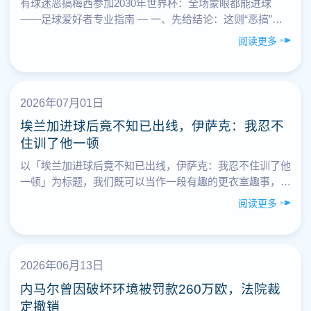
有球迷恶搞梅西参加2030年世界杯：全场蒙眼都能进球
——足球爱好者专业指南 — 一、先给结论：这则“恶搞”，
是一次关于足球文化与球迷素养的绝佳教材 围绕“有球迷恶
阅读更多
搞……
2026年07月01日
埃兰加进球后竟不知已出线，伊萨克：我忍不
住训了他一顿
以「埃兰加进球后竟不知已出线，伊萨克：我忍不住训了他
一顿」为标题，我们既可以当作一段有趣的更衣室趣事，也
可以把它视为一次极具教育意义的“现场案例”——它揭示了
阅读更多
现代……
2026年06月13日
内马尔曾因破坏环境被罚款260万欧，法院裁
定撤销