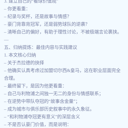
3. 建立自己的“看球价值观”
– 你更看重：
– 纪录与奖杯，还是故事与情感？
– 豪门背靠背冠军，还是弱势球队的逆袭？
– 清晰自己的偏好，有助于理性讨论，不被极端言论裹挟。
—
五、归纳提炼：最佳内容与实践建议
1. 本文核心归纳
– 关于杰拉德的抉择
– 他确实认真考虑过加盟切尔西&皇马，这在职业层面完全
合理。
– 最终留下，是因为他更看重：
– 自己与利物浦之间独一无二的身份与情感联系；
– 在逆势中带队夺冠的“故事含金量”；
– 成为城市与俱乐部历史叙事中的永久象征。
– “和利物浦夺冠更有意义”的深层含义
– 不是否认豪门价值，而是说明：