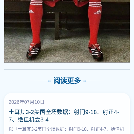
阅读更多
2026年07月10日
土耳其3-2美国全场数据：射门9-18、射正4-
7、绝佳机会3-4
以「土耳其3-2美国全场数据：射门9-18、射正4-7、绝佳机