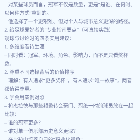
– 对某些球员而言，冠军不仅是数量，更是“是谁、在何时、
以何种方式”拿到的。
– 他选择了一个更艰难、但对个人与城市意义更深的路径。
2. 给足球爱好者的“专业指南要点”（可直接实践）
观球与讨论时的四条实用建议：
1. 多维度看待生涯
– 同时看：冠军、环境、角色、影响力，而不是只看奖杯
数。
2. 尊重不同选择背后的价值排序
– 理解：有人追求“更多奖杯”，有人追求“唯一故事”，两者
都值得尊重。
3. 学会用案例对照
– 将杰拉德与那些频繁转会豪门、冠绝一时的球员放在一起
比较：
– 谁的冠军更多？
– 谁对单一俱乐部历史意义更深？
– 在比较中培养自己的“职业化视角”。