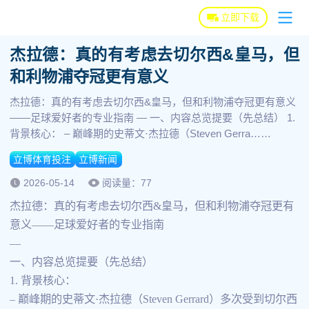
立即下载
杰拉德：真的有考虑去切尔西&皇马，但
立博体育首页
和利物浦夺冠更有意义
立博体育下载
杰拉德：真的有考虑去切尔西&皇马，但和利物浦夺冠更有意义
——足球爱好者的专业指南 — 一、内容总览提要（先总结） 1.
立博全站APP下载
立博体育动态
背景核心： – 巅峰期的史蒂文·杰拉德（Steven Gerra……
立博体育APP下载
立博新闻
立博体育投注
立博新闻
2026-05-14
阅读量：77
代理合营招商
杰拉德：真的有考虑去切尔西&皇马，但和利物浦夺冠更有
意义——足球爱好者的专业指南
立博人才招聘
—
博彩平台推荐
一、内容总览提要（先总结）
1. 背景核心：
– 巅峰期的史蒂文·杰拉德（Steven Gerrard）多次受到切尔西