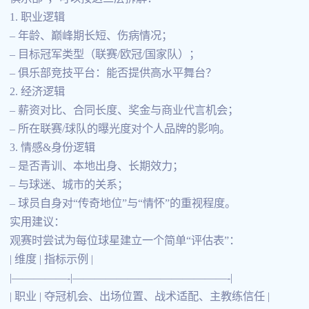
1. 职业逻辑
– 年龄、巅峰期长短、伤病情况；
– 目标冠军类型（联赛/欧冠/国家队）；
– 俱乐部竞技平台：能否提供高水平舞台？
2. 经济逻辑
– 薪资对比、合同长度、奖金与商业代言机会；
– 所在联赛/球队的曝光度对个人品牌的影响。
3. 情感&身份逻辑
– 是否青训、本地出身、长期效力；
– 与球迷、城市的关系；
– 球员自身对“传奇地位”与“情怀”的重视程度。
实用建议：
观赛时尝试为每位球星建立一个简单“评估表”：
| 维度 | 指标示例 |
|—————-|——————————————-|
| 职业 | 夺冠机会、出场位置、战术适配、主教练信任 |