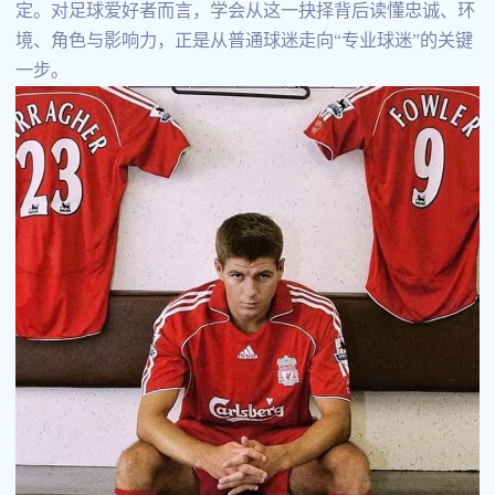
定。对足球爱好者而言，学会从这一抉择背后读懂忠诚、环
境、角色与影响力，正是从普通球迷走向“专业球迷”的关键
一步。