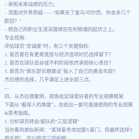
– 承担未来战绩的压力；
– 须面对外界质疑——“如果去了皇马/切尔西，你会多几个
欧冠？”
– 把自己的职业生涯深度绑定在利物浦的起伏之上。
专业视角：
评估球员“忠诚度”时，有三个关键指标：
1. 是否曾在有更高竞技与经济选项时仍选择留下？
2. 是否在球队低谷或不利阶段依然承担核心责任？
3. 是否为“俱乐部长期建设”投入了自己的黄金年龄？
杰拉德的选择，几乎满足上述全部三点。
—
四、从杰拉德案例，提炼给足球爱好者的专业观察框架
下面从“看球人的角度”，总结出一套可直接使用的专业观赛
&思考指南。
1. 分析球员转会/留队的“三层逻辑”
当你看到类似新闻：“某球星考虑加盟X豪门，但最终选择Y
俱乐部”，可以按这三层拆解：