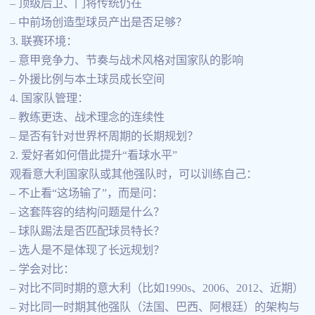
– 顶级后卫、门将传统仍在
– 中前场创造型球员产出是否足够？
3. 联赛环境：
– 意甲竞争力、节奏与战术风格对国家队的影响
– 外援比例与本土球员成长空间
4. 国家队管理：
– 教练更迭、战术理念的连续性
– 是否有针对世界杯周期的长期规划？
2. 爱好者如何借此提升“看球水平”
观看意大利国家队或其他强队时，可以训练自己：
– 不止看“这场输了”，而是问：
– 这套阵容的结构问题是什么？
– 球队踢法是否匹配球员特长？
– 选人是不是体现了长远规划？
– 学会对比：
– 对比不同时期的意大利（比如1990s、2006、2012、近期）
– 对比同一时期其他强队（法国、巴西、阿根廷）的架构与