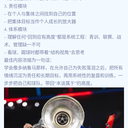
3. 责任模块
– 在个人与集体之间找到自己的位置
– 把集体目标当作个人成长的放大器
4. 体系模块
– 理解任何“回到应有高度”都是系统工程：青训、联赛、战
术、管理缺一不可
– 看球、踢球时都带着“结构视角”去思考
最佳内容浓缩为一句话：
学会像多纳鲁马那样，在允许自己为失败落泪之后，把所有
情绪沉淀为责任和长期目标，再用系统性的复盘和训练，一
步步把自己和球队，带回“本该属于”的高度。