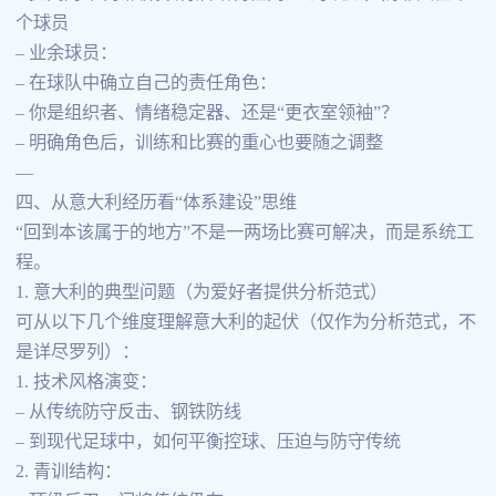
个球员
– 业余球员：
– 在球队中确立自己的责任角色：
– 你是组织者、情绪稳定器、还是“更衣室领袖”？
– 明确角色后，训练和比赛的重心也要随之调整
—
四、从意大利经历看“体系建设”思维
“回到本该属于的地方”不是一两场比赛可解决，而是系统工
程。
1. 意大利的典型问题（为爱好者提供分析范式）
可从以下几个维度理解意大利的起伏（仅作为分析范式，不
是详尽罗列）：
1. 技术风格演变：
– 从传统防守反击、钢铁防线
– 到现代足球中，如何平衡控球、压迫与防守传统
2. 青训结构：