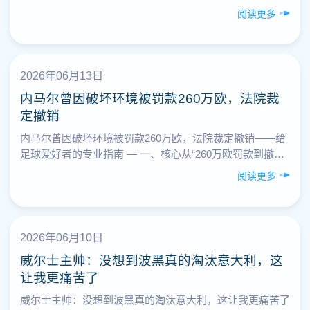
可以把它视为一次极具教育意义的“现场案例”——它揭示了
阅读更多
现代……
2026年06月13日
内马尔曾因破坏环境被罚款260万欧，法院裁
定撤销
内马尔曾因破坏环境被罚款260万欧，法院裁定撤销——给
足球爱好者的专业指南 — 一、核心从“260万欧罚款到撤销
判决”，足球迷应该看懂什么？ – 事件概括： 巴……
阅读更多
2026年06月10日
威尔士主帅：没想到波黑真的淘汰意大利，这
让我更痛苦了
威尔士主帅：没想到波黑真的淘汰意大利，这让我更痛苦了