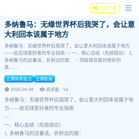
立即下载
多纳鲁马：无缘世界杯后我哭了，会让意
立博体育首页
大利回本该属于地方
立博体育下载
多纳鲁马：无缘世界杯后我哭了，会让意大利回本该属于地方
——给足球爱好者的专业指南 — 一、核心总结（先给结论） 1.
立博全站APP下载
立博体育动态
多纳鲁马的这番话，折射出的是： – 顶级球员面对挫折的
立博体育APP下载
真……
立博新闻
立博体育投注
立博新闻
代理合营招商
2026-04-08
阅读量：54
多纳鲁马：无缘世界杯后我哭了，会让意大利回本该属于地
立博人才招聘
方——给足球爱好者的专业指南
—
博彩平台推荐
一、核心总结（先给结论）
1. 多纳鲁马的这番话，折射出的是：