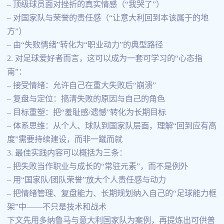
– 顶级球员面对挫折的真实情感（“我哭了”）
– 对国家队与荣誉的责任感（“让意大利回到本该属于的地
方”）
– 由“失败情绪”转化为“职业动力”的典型路径
2. 对足球爱好者而言，这可以成为一套可学习的“心态指
南”：
– 接受情绪：允许自己在重大失败后“崩溃”
– 复盘与定位：搞清失败的原因与自己的角色
– 目标重塑：把“羞耻感/遗憾”转化为长期目标
– 体系思维：从个人、球队到国家队层面，理解“回到应有高
度”需要持续建设，而非一蹴而就
3. 最佳实践内容可以概括为三条：
– 把失败当作职业与成长的“常驻元素”，而不是例外
– 用“国家队/团队荣誉”放大个人责任感与动力
– 把情绪管理、复盘能力、长期规划纳入自己的“足球能力框
架”中——不只是技术和战术
下文先用多纳鲁马与意大利国家队为案例，再提炼出可供普