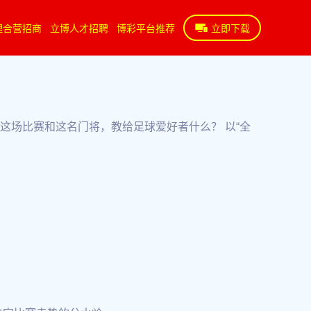
理合营招商
立博人才招聘
博彩平台推荐
立即下载
：这场比赛和这名门将，教给足球爱好者什么？ 以“全