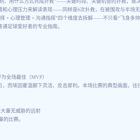
么时刻、用什么方式完成扑救”——关键时段、关键机会的扑救，是
环境和心理压力来解读表现——同样是6次扑救，在被围攻与半场
选择 + 心理管理 + 沟通指挥”四个维度去拆解——不只看“飞身多
普通足球爱好者的专业指南。
评为全场最佳（MVP）
方，而埃因霍温脚下灵活、反击犀利。本场比赛的典型画面，往
是大量无威胁的远射
金量的比赛。