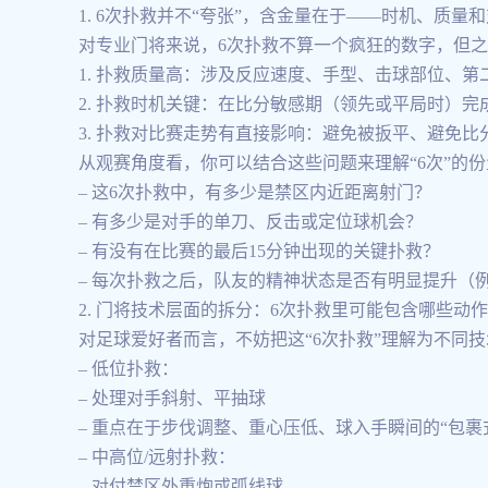
1. 6次扑救并不“夸张”，含金量在于——时机、质量
对专业门将来说，6次扑救不算一个疯狂的数字，但
1. 扑救质量高：涉及反应速度、手型、击球部位、第
2. 扑救时机关键：在比分敏感期（领先或平局时）完
3. 扑救对比赛走势有直接影响：避免被扳平、避免
从观赛角度看，你可以结合这些问题来理解“6次”的份
– 这6次扑救中，有多少是禁区内近距离射门？
– 有多少是对手的单刀、反击或定位球机会？
– 有没有在比赛的最后15分钟出现的关键扑救？
– 每次扑救之后，队友的精神状态是否有明显提升（
2. 门将技术层面的拆分：6次扑救里可能包含哪些动
对足球爱好者而言，不妨把这“6次扑救”理解为不同
– 低位扑救：
– 处理对手斜射、平抽球
– 重点在于步伐调整、重心压低、球入手瞬间的“包裹
– 中高位/远射扑救：
– 对付禁区外重炮或弧线球