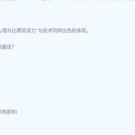
心理与比赛阅读力”与技术同样出色的体现。
场最佳？
原地等待）