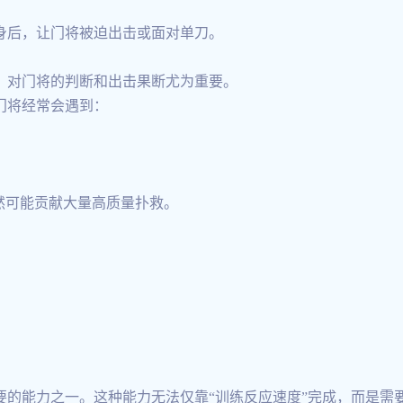
身后，让门将被迫出击或面对单刀。
，对门将的判断和出击果断尤为重要。
门将经常会遇到：
然可能贡献大量高质量扑救。
的能力之一。这种能力无法仅靠“训练反应速度”完成，而是需