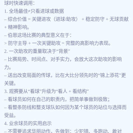
球时快速调用：
1. 全场最佳≠只看进球或数据
– 综合价值 = 关键进攻（进球/助攻） + 稳定防守 + 无球贡献
+ 精神影响。
– 伯恩这场比赛的典型意义在于：
> 防守主导 + 一次关键助攻 = 完整的高影响力表现。
2. 一次助攻的重量取决于“背景”
– 比赛局势、时间点、对手实力，会放大这次助攻的影响
力。
– 送出改变局面的传球，比在大比分领先时的“锦上添花”更
关键。
3. 观赛要从“看球”升级为“看人 + 看结构”
– 看球员如何在自己的职责内，把简单事做到极致；
– 看整条防线和整支球队如何因为某个球员的站位与选择而
受益。
4. 业余球员的实用启示
– 不需要追求华丽动作，先做到：少犯错、多跑动、敢对