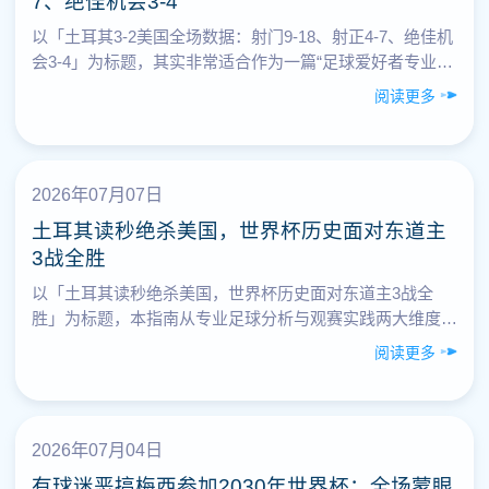
7、绝佳机会3-4
以「土耳其3-2美国全场数据：射门9-18、射正4-7、绝佳机
会3-4」为标题，其实非常适合作为一篇“足球爱好者专业数
据指南”的切入点。下面先对这场比赛与数据进行总结，再
阅读更多
进……
2026年07月07日
土耳其读秒绝杀美国，世界杯历史面对东道主
3战全胜
以「土耳其读秒绝杀美国，世界杯历史面对东道主3战全
胜」为标题，本指南从专业足球分析与观赛实践两大维度出
发，帮助足球爱好者在理解这场经典战役的系统提升自己的
阅读更多
“看球……
2026年07月04日
有球迷恶搞梅西参加2030年世界杯：全场蒙眼